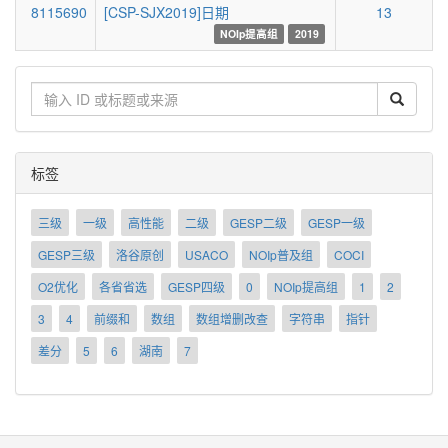
8115690
[CSP-SJX2019]日期
13
NOIp提高组
2019
搜
索
标签
三级
一级
高性能
二级
GESP二级
GESP一级
GESP三级
洛谷原创
USACO
NOIp普及组
COCI
O2优化
各省省选
GESP四级
0
NOIp提高组
1
2
3
4
前缀和
数组
数组增删改查
字符串
指针
差分
5
6
湖南
7