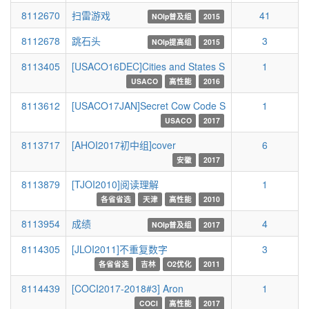
8112670
扫雷游戏
41
NOIp普及组
2015
8112678
跳石头
3
NOIp提高组
2015
8113405
[USACO16DEC]Cities and States S
1
USACO
高性能
2016
8113612
[USACO17JAN]Secret Cow Code S
1
USACO
2017
8113717
[AHOI2017初中组]cover
6
安徽
2017
8113879
[TJOI2010]阅读理解
1
各省省选
天津
高性能
2010
8113954
成绩
4
NOIp普及组
2017
8114305
[JLOI2011]不重复数字
3
各省省选
吉林
O2优化
2011
8114439
[COCI2017-2018#3] Aron
1
COCI
高性能
2017