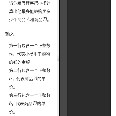
请你编写程序帮小杨计
算出他
最多
能够购买多
A
B
A
B
少个商品
和商品
。
输入
n
第一行包含一个正整数
n
，代表小杨用于购物
的钱的金额。
a
第二行包含一个正整数
A
a
A
，代表商品
的单
价。
b
第三行包含一个正整数
B
b
B
，代表商品
的单
价。