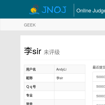
Online Judg
GEEK
李sir
未评级
最近提
用户名
AndyLi
500
昵称
李sir
500
Ｑｑ号
专业
500
学号