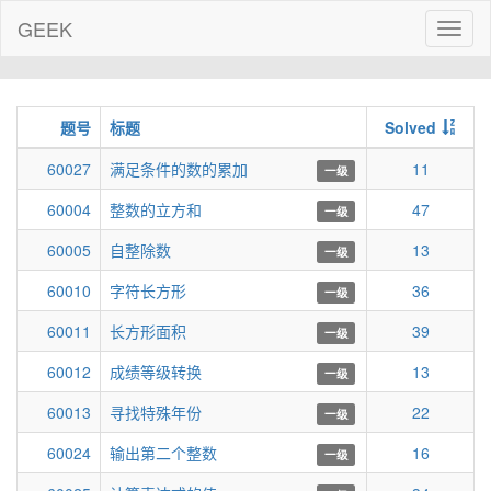
GEEK
Toggl
naviga
题号
标题
Solved
60027
满足条件的数的累加
11
一级
60004
整数的立方和
47
一级
60005
自整除数
13
一级
60010
字符长方形
36
一级
60011
长方形面积
39
一级
60012
成绩等级转换
13
一级
60013
寻找特殊年份
22
一级
60024
输出第二个整数
16
一级