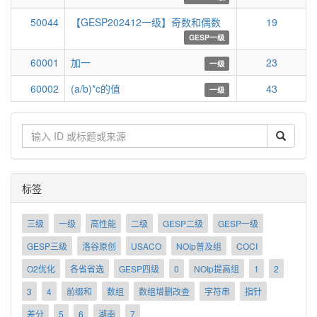
50044
【GESP202412一级】奇数和偶数
19
GESP一级
60001
加一
23
一级
60002
(a/b)*c的值
43
一级
搜
索
标签
三级
一级
高性能
二级
GESP二级
GESP一级
GESP三级
洛谷原创
USACO
NOIp普及组
COCI
O2优化
各省省选
GESP四级
0
NOIp提高组
1
2
3
4
前缀和
数组
数组增删改查
字符串
指针
差分
5
6
湖南
7