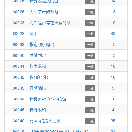
60025
计算表达式的值
34
一级
60026
大写字母的判断
13
一级
60003
判断是否存在重复的数
19
一级
60028
金币
43
一级
60039
指定顺序输出
15
一级
60040
成绩判定
15
一级
60041
数字求和
18
一级
60042
数1的个数
10
一级
60043
日期输出
5
一级
60044
计算(a+b)*(c-b)的值
10
一级
60045
特殊求和
4
一级
60046
比n小的最大质数
35
一级
50015
【GESP202403一级】小杨买书
34