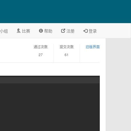
小组
比赛
帮助
注册
登录
通过次数
提交次数
旧版界面
27
61