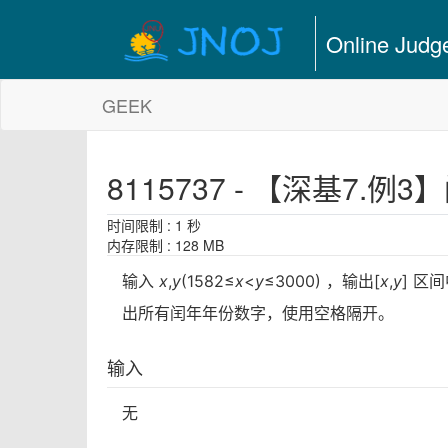
Online Judg
GEEK
8115737 - 【深基7.例
时间限制 : 1 秒
内存限制 : 128 MB
输入
x
,
y
(1582≤
x
<
y
≤3000) ，输出[
x
,
y
] 区
出所有闰年年份数字，使用空格隔开。
输入
无