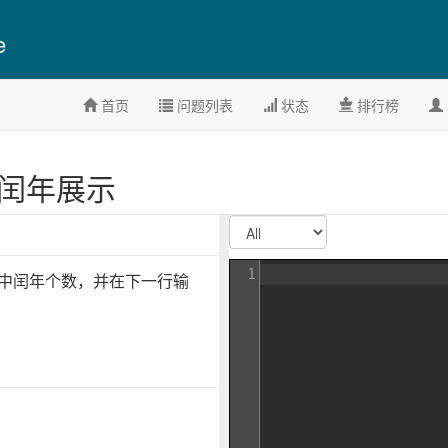
e
首页
问题列表
状态
排行榜
3】闰年展示
1
间中闰年个数，并在下一行输