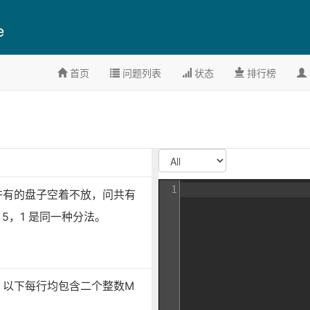
e
首页
问题列表
状态
排行榜
1
许有的盘子空着不放，问共有
5，1 是同一种分法。
0）。以下每行均包含二个整数M