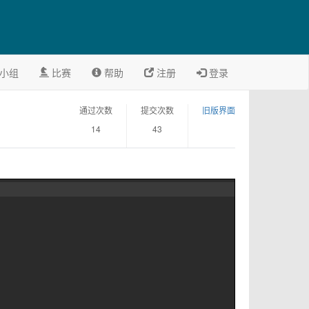
小组
比赛
帮助
注册
登录
通过次数
提交次数
旧版界面
14
43