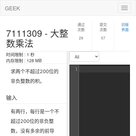
GEEK
Toggl
naviga
通过
提交
旧版
7111309 - 大整
次数
次数
界面
29
57
数乘法
时间限制 : 1 秒
内存限制 : 128 MB
1
求两个不超过200位的
非负整数的积。
输入
有两行，每行是一个不
超过200位的非负整
数，没有多余的前导