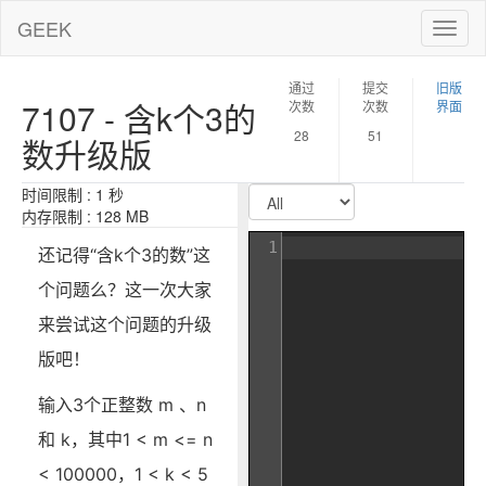
GEEK
Toggl
naviga
通过
提交
旧版
7107 - 含k个3的
次数
次数
界面
28
51
数升级版
时间限制 : 1 秒
内存限制 : 128 MB
1
还记得“含k个3的数”这
个问题么？这一次大家
来尝试这个问题的升级
版吧！
输入3个正整数 m 、n
和 k，其中1 < m <= n
< 100000，1 < k < 5