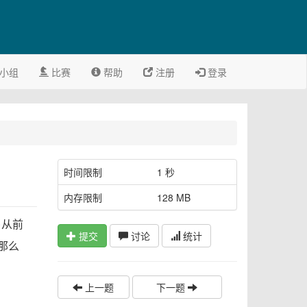
小组
比赛
帮助
注册
登录
时间限制
1 秒
内存限制
128 MB
)从前
提交
讨论
统计
那么
上一题
下一题