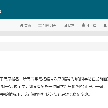
e
首页
问题列表
状态
排行榜
。为了有序报名，所有同学需按编号次序(编号为1的同学站在最前面
对于第i位同学，如果有另外一位同学距离他/她的距离小于ai，
冲突的情况下，这n位同学排队的队列最短长度是多少。