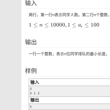
输入
两行，第一行n表示同学人数。第二行n个整数，
1 \le
1
≤
≤
1
0
0
0
0
,
1
≤
≤
1
0
0
n
a
i
n \le
10000
输出
, 1 \le
a_i
一行一个整数，表示n位同学排队的最小长度。
\le
100
样例
输入
3

3 1 2
输出
5